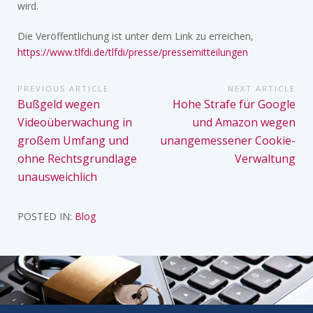
wird.
Die Veröffentlichung ist unter dem Link zu erreichen,
https://www.tlfdi.de/tlfdi/presse/pressemitteilungen
Beitragsnavigation
PREVIOUS ARTICLE
NEXT ARTICLE
Previous
Next
Bußgeld wegen
Hohe Strafe für Google
Article:
Article:
Videoüberwachung in
und Amazon wegen
großem Umfang und
unangemessener Cookie-
ohne Rechtsgrundlage
Verwaltung
unausweichlich
POSTED IN:
Blog