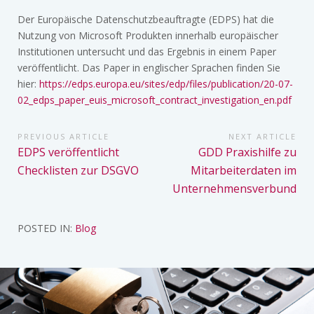
Der Europäische Datenschutzbeauftragte (EDPS) hat die
Nutzung von Microsoft Produkten innerhalb europäischer
Institutionen untersucht und das Ergebnis in einem Paper
veröffentlicht. Das Paper in englischer Sprachen finden Sie
hier:
https://edps.europa.eu/sites/edp/files/publication/20-07-
02_edps_paper_euis_microsoft_contract_investigation_en.pdf
Beitragsnavigation
PREVIOUS ARTICLE
NEXT ARTICLE
Previous
Next
EDPS veröffentlicht
GDD Praxishilfe zu
Article:
Article:
Checklisten zur DSGVO
Mitarbeiterdaten im
Unternehmensverbund
POSTED IN:
Blog