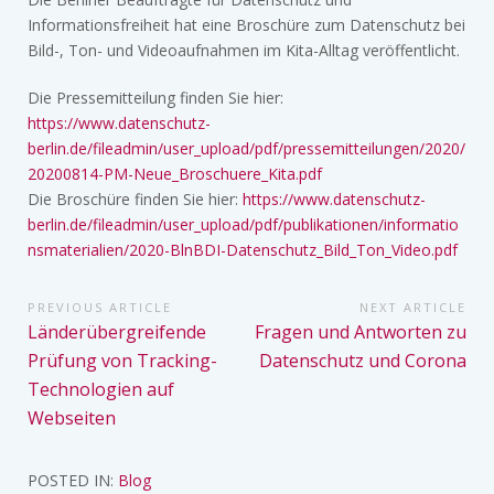
Informationsfreiheit hat eine Broschüre zum Datenschutz bei
Bild-, Ton- und Videoaufnahmen im Kita-Alltag veröffentlicht.
Die Pressemitteilung finden Sie hier:
https://www.datenschutz-
berlin.de/fileadmin/user_upload/pdf/pressemitteilungen/2020/
20200814-PM-Neue_Broschuere_Kita.pdf
Die Broschüre finden Sie hier:
https://www.datenschutz-
berlin.de/fileadmin/user_upload/pdf/publikationen/informatio
nsmaterialien/2020-BlnBDI-Datenschutz_Bild_Ton_Video.pdf
Beitragsnavigation
PREVIOUS ARTICLE
NEXT ARTICLE
Previous
Next
Länderübergreifende
Fragen und Antworten zu
Article:
Article:
Prüfung von Tracking-
Datenschutz und Corona
Technologien auf
Webseiten
POSTED IN:
Blog