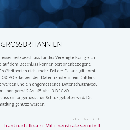
GROSSBRITANNIEN
ssenheitsbeschluss für das Vereinigte Königreich
erend auf dem Beschluss können personenbezogene
Großbritannien nicht mehr Teil der EU und gilt somit
. DSGVO erlauben den Datentransfer in ein Drittland
zt werden und ein angemessenes Datenschutzniveau
on kann gemäß Art. 45 Abs. 3 DSGVO
, dass ein angemessener Schutz geboten wird. Die
ittlung genutzt werden.
NEXT ARTICLE
Next
Frankreich: Ikea zu Millionenstrafe verurteilt