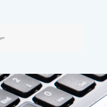
Article:
ager